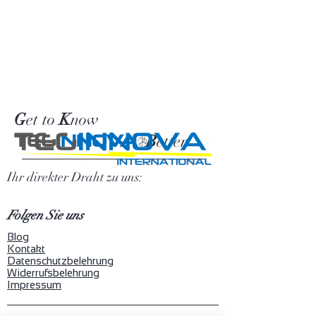
G
et to
K
now
TEG
INNOVA
B
etter
Ihr direkter Draht zu uns:
Folgen Sie uns
Blog
Kontakt
Datenschutzbelehrung
Widerrufsbelehrung
Impressum