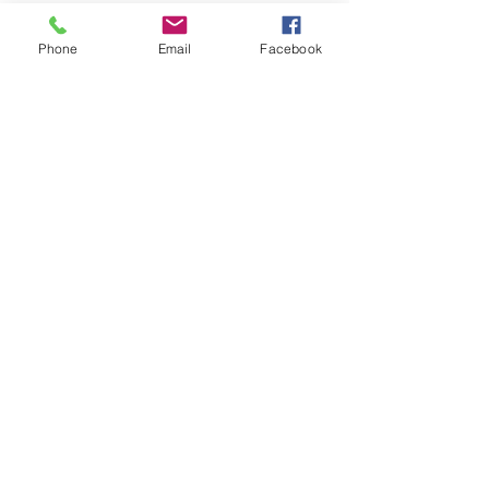
Facebook
Instagram
Phone
Email
Facebook
Pinterest
Hilfe
FAQ
©2023 by Tecinnova International GmbH