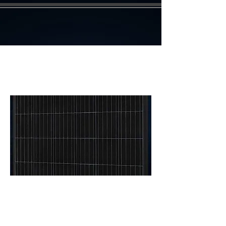
Excellent Glass/Glass 310M60 bifacial