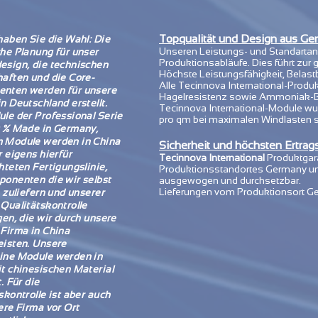
Topqualität und Design aus Ge
haben Sie die Wahl: Die
Unseren Leistungs- und Standartans
he Planung für unser
Produktionsabläufe. Dies führt zur 
sign, die technischen
Höchste Leistungsfähigkeit, Belast
aften und die Core-
Alle Tecinnova International-Produ
nten werden für unsere
Hagelresistenz sowie Ammoniak-Bes
n Deutschland erstellt.
Tecinnova International-Module wu
le der Professional Serie
pro qm bei maximalen Windlasten s
0 % Made in Germany,
 Module werden in China
Sicherheit und höchsten Ertrag
r eigens hierfür
Tecinnova International
Produktgara
hteten Fertigungslinie,
Produktionsstandortes Germany und 
onenten die wir selbst
ausgewogen und durchsetzbar.
Lieferungen vom Produktionsort Germ
, zuliefern und unserer
Qualitätskontrolle
gen, die wir durch unsere
Firma in China
isten. Unsere
ine Module werden in
t chinesischen Material
. Für die
skontrolle ist aber auch
ere Firma vor Ort