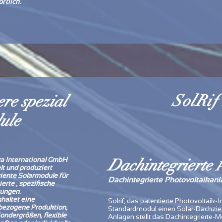
rtlich.
SolRif
re spezial
ule
a International GmbH
Dachintegrierte
P
lt und produziert
ziente Solarmodule für
Dachintegrierte Photovoltaikanl
ierte , spezifische
ungen.
haltet eine
Solrif, das patentierte Photovolta
bezogene Produktion,
Standardmodul einen Solar-Dachzieg
ondergrößen, flexible
Anlagen stellt das Dachintegrierte-