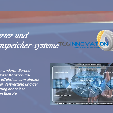
rter und
speicher-systeme
em anderen Bereich
nser Konsortium-
effektiver zum einsatz
der Verwertung und der
ung der selbst
en Energie