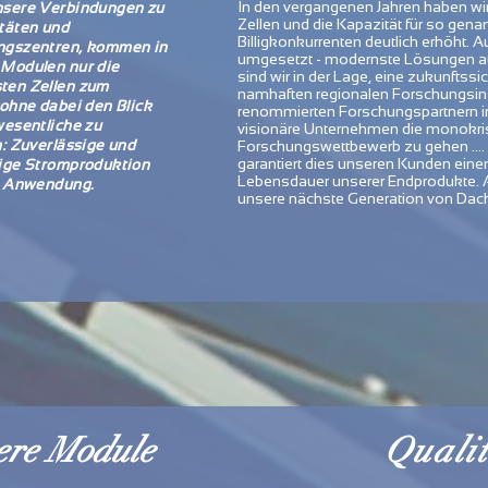
In den vergangenen Jahren haben wi
nsere Verbindungen zu
Zellen und die Kapazität für so gen
täten und
Billigkonkurrenten deutlich erhöht.
ngszentren, kommen in
umgesetzt - modernste Lösungen au
 Modulen nur die
sind wir in der Lage, eine zukunfts
ten Zellen zum
namhaften regionalen Forschungsins
 ohne dabei den Blick
renommierten Forschungspartnern init
wesentliche zu
visionäre Unternehmen die monokrist
n: Zuverlässige und
Forschungswettbewerb zu gehen .... de
garantiert dies unseren Kunden ein
ige Stromproduktion
Lebensdauer unserer Endprodukte. Auc
r Anwendung.
unsere nächste Generation von Dac
ere Module
Quali