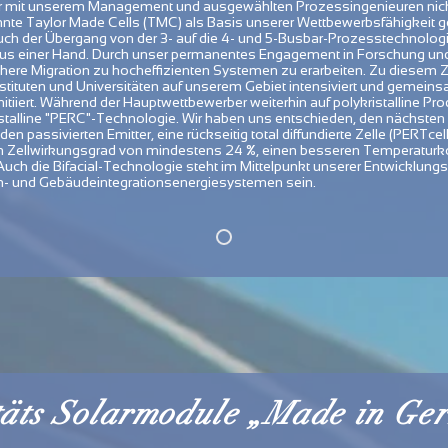
r mit unserem Management und ausgewählten Prozessingenieuren nicht n
annte Taylor Made Cells (TMC) als Basis unserer Wettbewerbsfähigkeit 
 Auch der Übergang von der 3- auf die 4- und 5-Busbar-Prozesstechnolo
s einer Hand. Durch unser permanentes Engagement in Forschung und 
sichere Migration zu hocheffizienten Systemen zu erarbeiten. Zu diese
tituten und Universitäten auf unserem Gebiet intensiviert und gemein
iiert. Während der Hauptwettbewerber weiterhin auf polykristalline Prod
alline "PERC"-Technologie. Wir haben uns entschieden, den nächsten S
n passivierten Emitter, eine rückseitig total diffundierte Zelle (PERTce
en Zellwirkungsgrad von mindestens 24 %, einen besseren Temperaturko
h die Bifacial-Technologie steht im Mittelpunkt unserer Entwicklungsar
h- und Gebäudeintegrationsenergiesystemen sein.
täts Solarmodule „Made in Ge