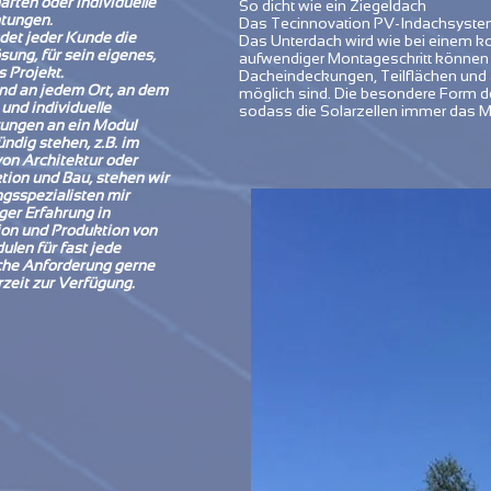
aften oder individuelle
So dicht wie ein Ziegeldach
tungen.
Das Tecinnovation PV-Indachsystem e
ndet jeder Kunde die
Das Unterdach wird wie bei einem k
sung, für sein eigenes,
aufwendiger Montageschritt können 
s Projekt.
Dacheindeckungen, Teilflächen und 
und an jedem Ort, an dem
möglich sind. Die besondere Form d
 und individuelle
sodass die Solarzellen immer das 
ungen an ein Modul
ndig stehen, z.B. im
von Architektur oder
tion und Bau, stehen wir
ngsspezialisten mir
ger Erfahrung in
on und Produktion von
ulen für fast jede
che Anforderung gerne
rzeit zur Verfügung.