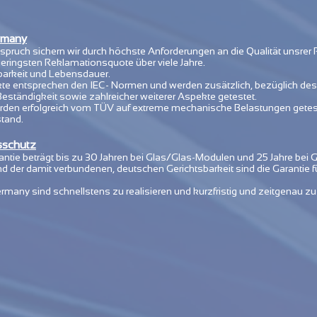
rmany
pruch sichern wir durch höchste Anforderungen an die Qualität unsrer
geringsten Reklamationsquote über viele Jahre.
barkeit und Lebensdauer.
kte entsprechen den IEC- Normen und werden zusätzlich, bezüglich des
tändigkeit sowie zahlreicher weiterer Aspekte getestet.
rden erfolgreich vom TÜV auf extreme mechanische Belastungen getest
tand.
sschutz
ntie beträgt bis zu 30 Jahren bei Glas/Glas-Modulen und 25 Jahre bei
der damit verbundenen, deutschen Gerichtsbarkeit sind die Garantie für
any sind schnellstens zu realisieren und kurzfristig und zeitgenau zu 