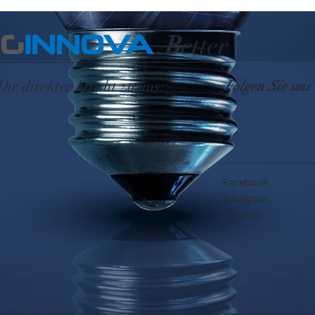
EG
INNOVA
B
etter
Ihr direkter Draht zu uns:
Folgen Sie uns
Facebook
Instagram
Pinterest