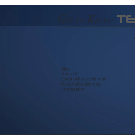
T
G
et to
K
now
Blog
Kontakt
Datenschutzbelehrung
Widerrufsbelehrung
Impressum