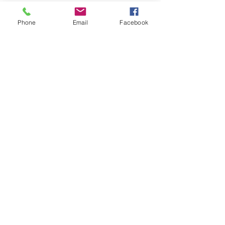
Facebook
Instagram
Phone
Email
Facebook
Pinterest
Hilfe
FAQ
©2023 by Tecinnova International GmbH