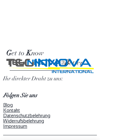
G
et to
K
now
TEG
INNOVA
B
etter
Ihr direkter Draht zu uns:
Folgen Sie uns
Blog
Kontakt
Datenschutzbelehrung
Widerrufsbelehrung
Impressum