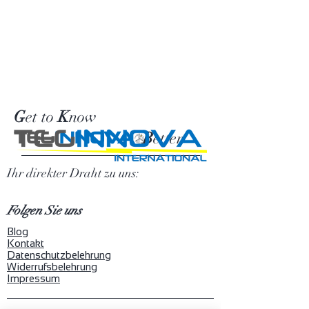
G
et to
K
now
TEG
INNOVA
B
etter
Ihr direkter Draht zu uns:
Folgen Sie uns
Blog
Kontakt
Datenschutzbelehrung
Widerrufsbelehrung
Impressum