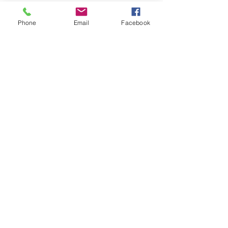
Facebook
Instagram
Phone
Email
Facebook
Pinterest
Hilfe
FAQ
©2023 by Tecinnova International GmbH