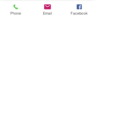
Facebook
Instagram
Phone
Email
Facebook
Pinterest
Hilfe
FAQ
©2023 by Tecinnova International GmbH