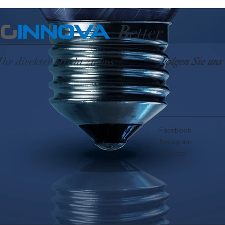
EG
INNOVA
B
etter
Ihr direkter Draht zu uns:
Folgen Sie uns
Facebook
Instagram
Pinterest