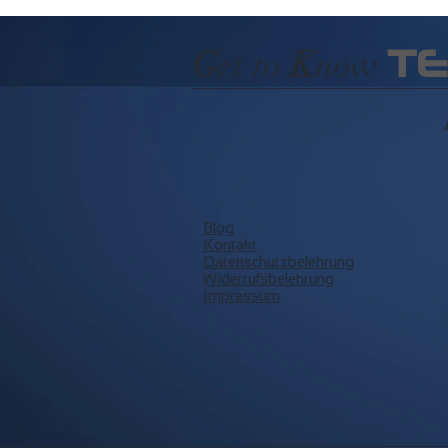
T
G
et to
K
now
Blog
Kontakt
Datenschutzbelehrung
Widerrufsbelehrung
Impressum