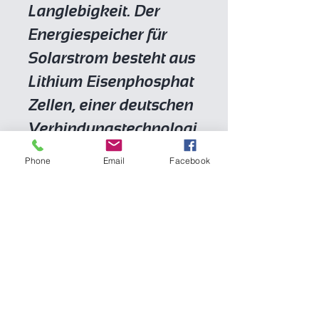
Langlebigkeit. Der
Energiespeicher für
Solarstrom besteht aus
Lithium Eisenphosphat
Zellen, einer deutschen
Verbindungstechnologi
e und einem sehr
Phone
Email
Facebook
hochwertigen
deutschen
Batteriemanagement
System. Lithium-
Eisenphosphat
Batteriezellen zählen zu
den sichersten Lithium-