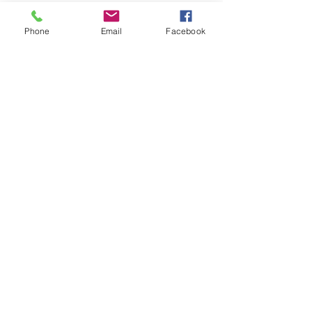
Facebook
Instagram
Phone
Email
Facebook
Pinterest
Hilfe
FAQ
©2023 by Tecinnova International GmbH