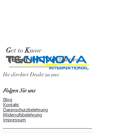
G
et to
K
now
TEG
INNOVA
B
etter
Ihr direkter Draht zu uns:
Folgen Sie uns
Blog
Kontakt
Datenschutzbelehrung
Widerrufsbelehrung
Impressum