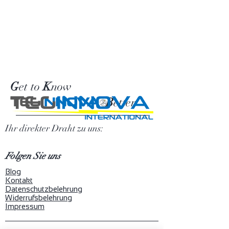
G
et to
K
now
TEG
INNOVA
B
etter
Ihr direkter Draht zu uns:
Folgen Sie uns
Blog
Kontakt
Datenschutzbelehrung
Widerrufsbelehrung
Impressum