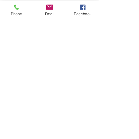
Facebook
Instagram
Phone
Email
Facebook
Pinterest
Hilfe
FAQ
©2023 by Tecinnova International GmbH