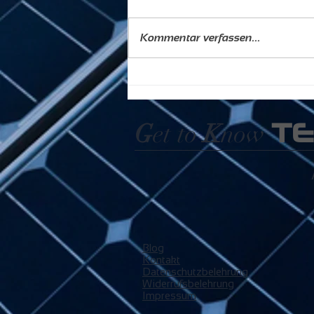
Kommentar verfassen...
Stärke basiert für Tecinnova
International GmbH auf
Gemeinschaft.
T
G
et to
K
now
Blog
Kontakt
Datenschutzbelehrung
Widerrufsbelehrung
Impressum