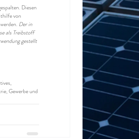
espalten. Diesen 
hilfe von 
 werden. 
Der in 
e als Treibstoff 
wendung gestellt 
tives, 
trie, Gewerbe und 