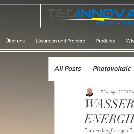
Über uns
Lösungen und Projekte
Produkte
Wi
All Posts
Photovoltaic
HP
24. Apr. 2020
2 M
Elektromobilität
WASSER
ENERG
Für den langfristigen E