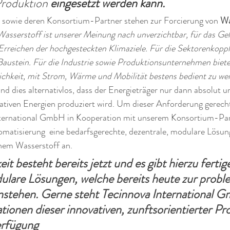
Produktion
 eingesetzt werden kann.
l sowie deren Konsortium-Partner stehen zur Forcierung von 
Wa
Wasserstoff ist unserer Meinung nach unverzichtbar, für das Gel
rreichen der hochgesteckten Klimaziele. Für die Sektorenkopplu
austein. Für die Industrie sowie Produktionsunternehmen biete
hkeit, mit Strom, Wärme und Mobilität bestens bedient zu we
 und dies alternativlos, dass der Energieträger nur dann absolut 
rativen Energien produziert wird. Um dieser Anforderung gerech
International GmbH in Kooperation mit unserem Konsortium-Par
omatisierung  eine bedarfsgerechte, dezentrale, modulare Lösun
nem Wasserstoff an. 
t besteht bereits jetzt und es gibt hierzu fertige
ulare Lösungen, welche bereits heute zur probl
stehen. Gerne steht Tecinnova International G
tionen dieser innovativen, zunftsorientierter Pr
erfügung