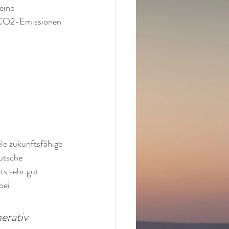
eine 
e CO2-Emissionen 
le zukunftsfähige 
utsche 
s sehr gut 
bei 
erativ 