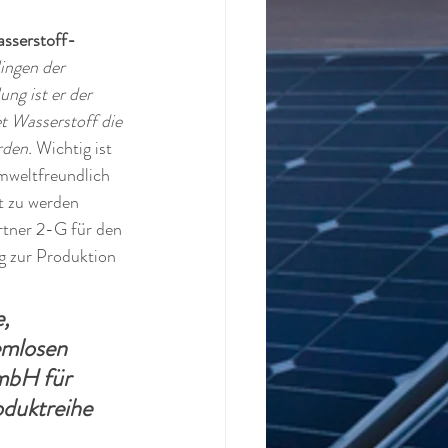
sserstoff-
ingen der 
ng ist er der 
t Wasserstoff die 
rden.
 Wichtig ist 
umweltfreundlich 
t zu werden 
tner 2-G für den 
g zur Produktion 
, 
emlosen 
mbH für 
oduktreihe 