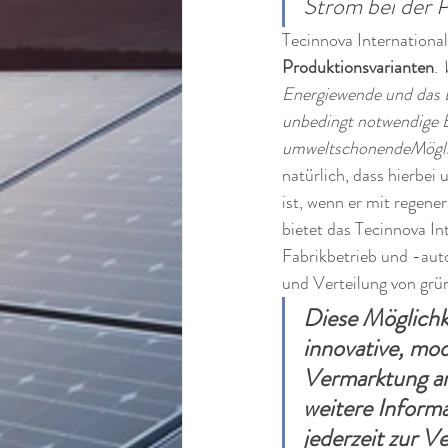
Strom bei der 
Tecinnova Internationa
Produktionsvarianten
. 
Energiewende und das E
unbedingt notwendige B
umweltschonendeMöglic
natürlich, dass hierbei
ist, wenn er mit regene
bietet das Tecinnova 
Fabrikbetrieb und -aut
und Verteilung von grü
Diese Möglichkei
innovative, mod
Vermarktung an
weitere Informa
jederzeit zur V