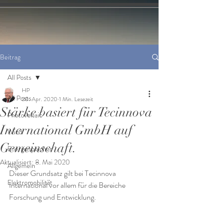
Beitrag
All Posts
HP
All Posts
20. Apr. 2020
1 Min. Lesezeit
Stärke basiert für Tecinnova
Photovoltaic
International GmbH auf
Wind
Gemeinschaft.
Energiespeicher
Aktualisiert:
8. Mai 2020
Allgemein
Dieser Grundsatz gilt bei Tecinnova 
Elektromobilität
International vor allem für die Bereiche 
Forschung und Entwicklung. 