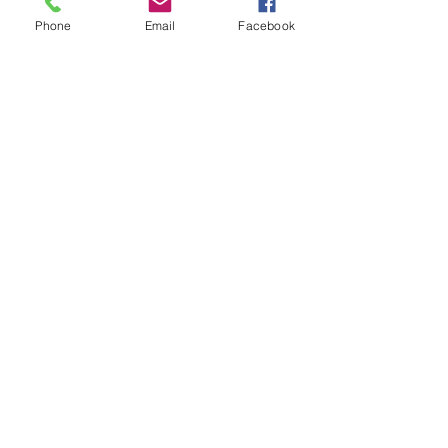
Phone
Email
Facebook
G
et to
K
now
TEG
INNOVA
B
etter
Ihr direkter Draht zu uns:
Folgen Sie uns
Blog
Kontakt
Datenschutzbelehrung
Widerrufsbelehrung
Impressum
Facebook
Instagram
Pinterest
Hilfe